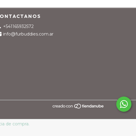
ONTACTANOS
+541165932572
info@furbuddies.com.ar
cia de compra.