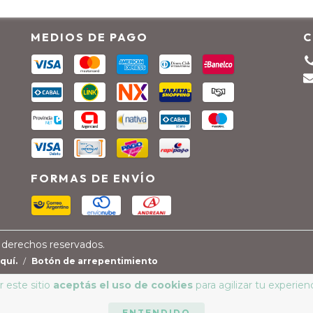
MEDIOS DE PAGO
C
FORMAS DE ENVÍO
 derechos reservados.
quí.
/
Botón de arrepentimiento
 este sitio
aceptás el uso de cookies
para agilizar tu experien
ENTENDIDO