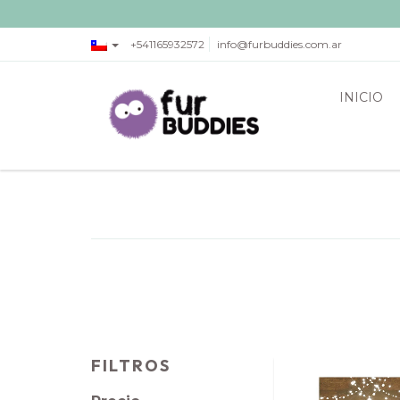
+541165932572
info@furbuddies.com.ar
INICIO
FILTROS