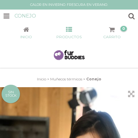
CALOR EN INVIERNO. FRESCURA EN VERANO.
CONEJO
0
INICIO
PRODUCTOS
CARRITO
Inicio
>
Muñecos térmicos
>
Conejo
SIN
STOCK