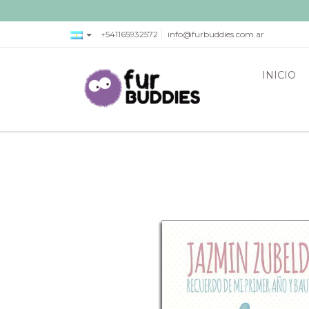
+541165932572
info@furbuddies.com.ar
INICIO