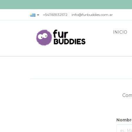
+541165932572
info@furbuddies.com.ar
INICIO
Comp
Nombr