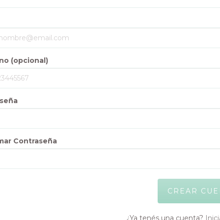
no (opcional)
seña
mar Contraseña
¿Ya tenés una cuenta?
Inic